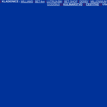
[
KLADIONICE :
WILLIAMS
|
BET-live
|
LUTRIJA BiH
|
BET-SHOP
|
DERBY
|
MILLENNIUM
GODIŠNJI
]
[
KULINARSTVO
] [
ČESTITKE
] [
US